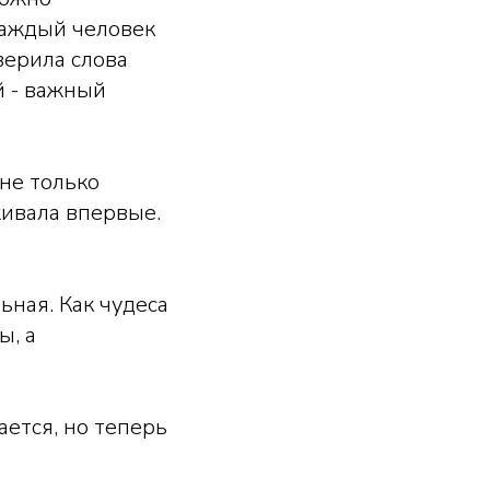
 Каждый человек
верила слова
й - важный
 не только
живала впервые.
ьная. Как чудеса
ы, а
ается, но теперь