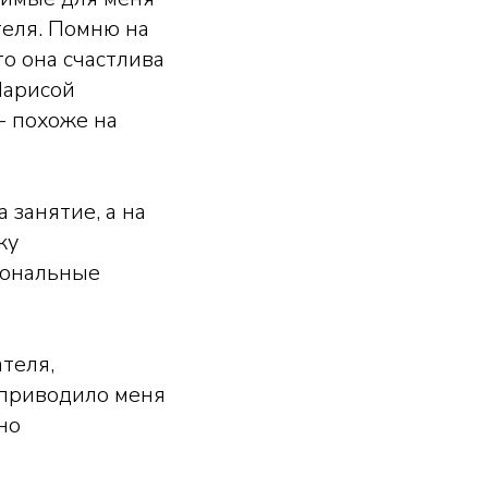
теля. Помню на
о она счастлива
Ларисой
- похоже на
 занятие, а на
жу
иональные
теля,
 приводило меня
но