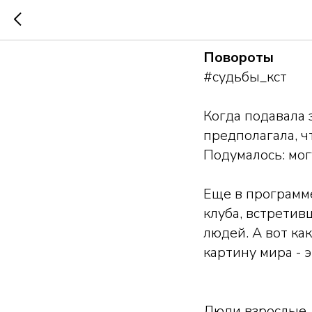
Олеся С
Повороты
#судьбы_кст
Когда подавала 
предполагала, ч
Подумалось: мог
Еще в программ
клуба, встретив
людей. А вот ка
картину мира - э
Люди взрослые,