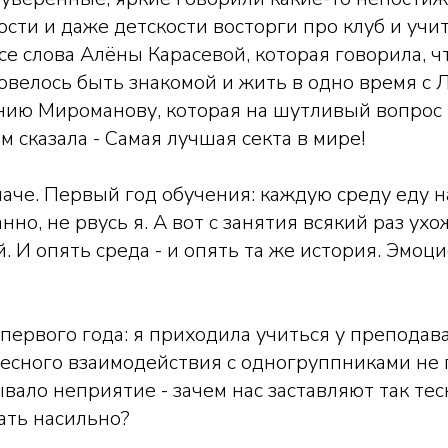
сти и даже детскости восторги про клуб и учи
е слова Алёны Карасевой, которая говорила, чт
 довелось быть знакомой и жить в одно время с 
нию Мироманову, которая на шутливый вопрос 
ом сказала - Самая лучшая секта в мире!
аче. Первый год обучения: каждую среду еду на
нно, не рвусь я. А вот с занятия всякий раз ухо
 И опять среда - и опять та же история. Эмоц
ервого года: я приходила учиться у преподава
есного взаимодействия с одногруппниками не
ывало неприятие - зачем нас заставляют так тес
ать насильно?