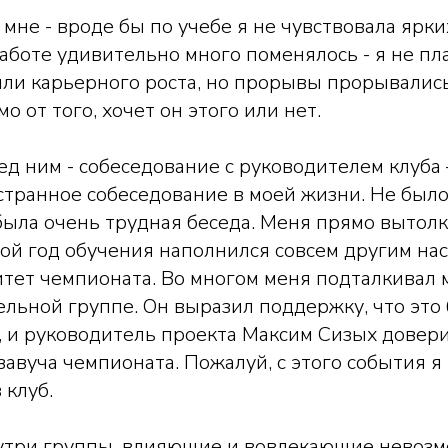
д мне - вроде бы по учебе я не чувствовала ярк
 работе удивительно много поменялось - я не п
ли карьерного роста, но прорывы прорывались
о от того, хочет он этого или нет.
ед ним - собеседование с руководителем клуба 
странное собеседование в моей жизни. Не было
была очень трудная беседа. Меня прямо вытолк
ой год обучения наполнился совсем другим нас
тет чемпионата. Во многом меня подталкивал м
ельной группе. Он выразил поддержку, что это 
, и руководитель проекта Максим Сизых довер
завуча чемпионата. Пожалуй, с этого события я
 клуб.
утри группы, влияющие и вовлекающие невоз