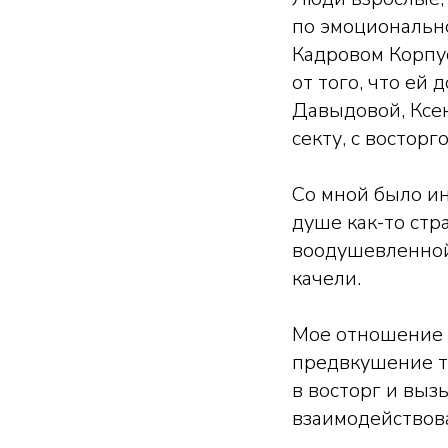
по эмоционально
Кадровом Корпус
от того, что ей
Давыдовой, Ксе
секту, с восторг
Со мной было ин
душе как-то стра
воодушевленной.
качели.
Мое отношение п
предвкушение т
в восторг и выз
взаимодействов