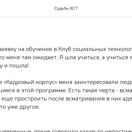
тариковская
Судьбы КСТ
заявку на обучение в Клуб социальных технолог
то меня там ожидает. Я шла учиться, а учиться 
у и пошла!
е «Кадровый корпус» меня заинтересовали люди
шиеся в этой программе. Есть такая черта - всм
к еще простроить после всматривания в них ад
то уже другое.
 уверенные, яркие говорили какие-то непости