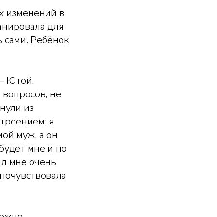
их изменений в
ланировала для
 сами. Ребёнок
– Ютой.
 вопросов, не
нули из
троением: я
ой муж, а он
будет мне и по
ил мне очень
 почувствовала
можно