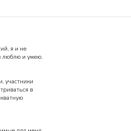
ий, я и не
я люблю и умею.
, участники
атриваться в
екватную
жимые для меня