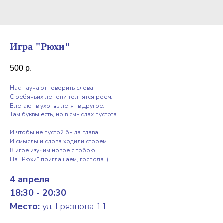
Игра "Рюхи"
500
р.
Нас научают говорить слова.
С ребячьих лет они толпятся роем.
Влетают в ухо, вылетят в другое.
Там буквы есть, но в смыслах пустота.
И чтобы не пустой была глава,
И смыслы и слова ходили строем.
В игре изучим новое с тобою
На "Рюхи" приглашаем, господа :)
4 апреля
18:30 - 20:30
Место:
ул. Грязнова 11